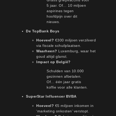
Gratis griepvaccins voor
5 jaar. Of… 10 miljoen
aspirines tegen
hoofdpijn over dit
nieuws.
De TopBank Boys
Hoeveel?
€300 miljoen verzilverd
via fiscale schuilplaatsen.
Waarheen?
Luxemburg, waar het
goud altijd glanst.
Impact op België?
Schulden van 10.000
gezinnen afbetalen.
Of… één jaar gratis
koffie voor alle klanten.
SuperStar Influencer BVBA
Hoeveel?
€5 miljoen inkomen in
‘marketing onkosten’ verstopt.