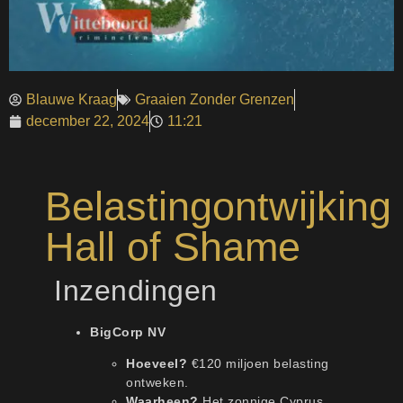
Blauwe Kraag
Graaien Zonder Grenzen
december 22, 2024
11:21
Belastingontwijking
Hall of Shame
Inzendingen
BigCorp NV
Hoeveel?
€120 miljoen belasting
ontweken.
Waarheen?
Het zonnige Cyprus,