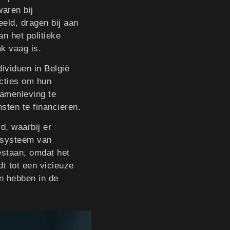
waren bij
eld, dragen bij aan
n het politieke
k vaag is.
dividuen in België
ucties om hun
samenleving te
sten te financieren.
d, waarbij er
r systeem van
bestaan, omdat het
dt tot een vicieuze
n hebben in de