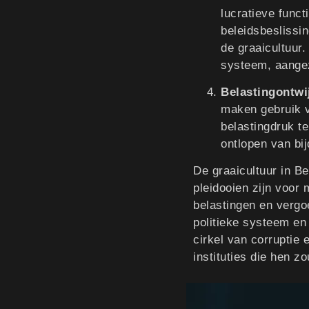
lucratieve funct
beleidsbeslissi
de graaicultuur.
systeem, aangez
Belastingontwi
maken gebruik v
belastingdruk t
ontlopen van bij
De graaicultuur in B
pleidooien zijn voor
belastingen en vergoe
politieke systeem en 
cirkel van corruptie
instituties die hen z