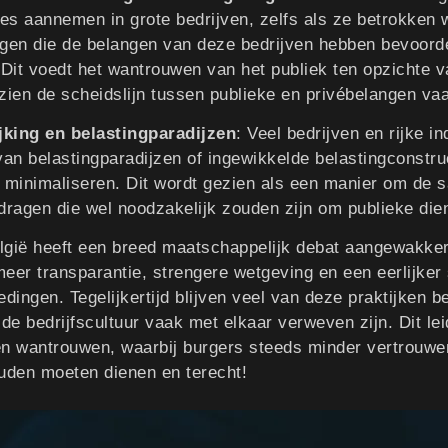
ies aannemen in grote bedrijven, zelfs als ze betrokken 
ngen die de belangen van deze bedrijven hebben bevoorde
 Dit voedt het wantrouwen van het publiek ten opzichte va
ien de scheidslijn tussen publieke en privébelangen vaa
jking en belastingparadijzen
: Veel bedrijven en rijke in
an belastingparadijzen of ingewikkelde belastingconstr
e minimaliseren. Dit wordt gezien als een manier om de 
dragen die wel noodzakelijk zouden zijn om publieke dien
elgië heeft een breed maatschappelijk debat aangewakker
 meer transparantie, strengere wetgeving en een eerlijke
dingen. Tegelijkertijd blijven veel van deze praktijken 
de bedrijfscultuur vaak met elkaar verweven zijn. Dit lei
 en wantrouwen, waarbij burgers steeds minder vertrouwe
ouden moeten dienen en terecht!