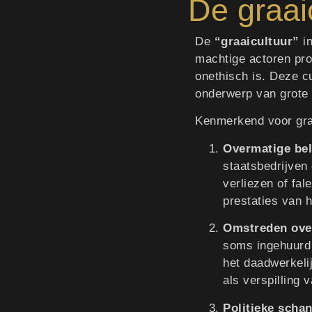
De graai
De
“graaicultuur”
in
machtige actoren pro
onethisch is. Deze c
onderwerp van grote b
Kenmerkend voor graa
Overmatige bel
staatsbedrijven
verliezen of fal
prestaties van h
Omstreden ove
soms ingehuurd 
het daadwerkeli
als verspilling 
Politieke scha