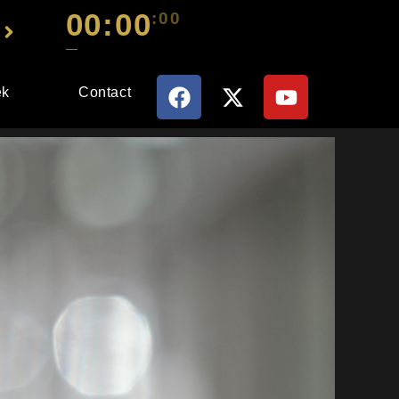
00:00
:00
—
ek
Contact