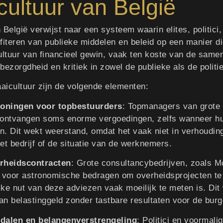
cultuur van België
 België verwijst naar een systeem waarin elites, politici
fiteren van publieke middelen en beleid op een manier di
ultuur van financieel gewin, vaak ten koste van de samen
ezorgdheid en kritiek in zowel de publieke als de politie
icultuur zijn de volgende elementen:
oningen voor topbestuurders
: Topmanagers van grote 
 ontvangen soms enorme vergoedingen, zelfs wanneer hu
en. Dit wekt weerstand, omdat het vaak niet in verhouding
et bedrijf of de situatie van de werknemers.
rheidscontracten
: Grote consultancybedrijven, zoals 
voor astronomische bedragen om overheidsprojecten te a
jke nut van deze adviezen vaak moeilijk te meten is. Dit
van belastinggeld zonder tastbare resultaten voor de burg
ndalen en belangenverstrengeling
: Politici en voormalig