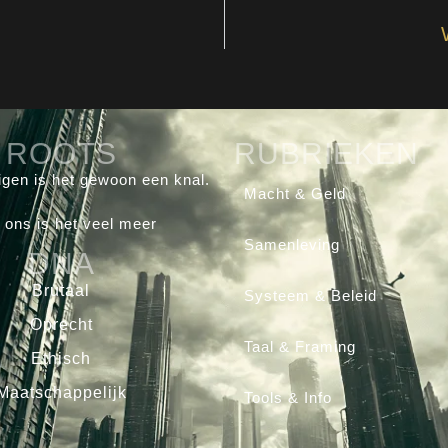
ROOTS
RUBRIEKEN
gen is het gewoon een knal.
Macht & Geld
 ons is het veel meer
Samenleving
DNA
Brutaal
Systeem & Beleid
Oprecht
Taal & Framing
Ethisch
Maatschappelijk
Tools & Info