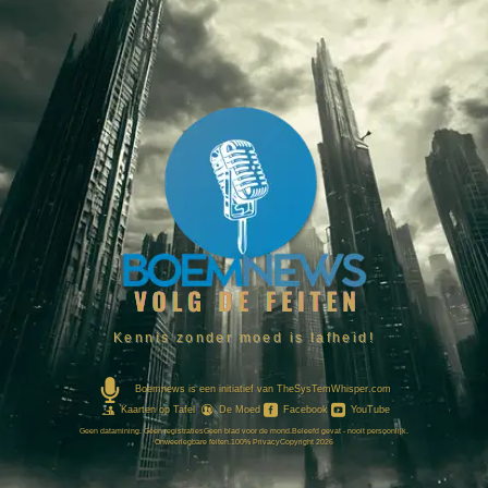
Kennis zonder moed is lafheid!
Boemnews is een initiatief van TheSysTemWhisper.com
Kaarten op Tafel
De Moed
Facebook
YouTube
Geen datamining. Geen registraties
Geen blad voor de mond.
Beleefd gevat - nooit persoonlijk.
Onweerlegbare feiten.
100% Privacy
Copyright 2026