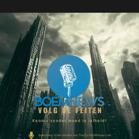
Kennis zonder moed is lafheid!
Boemnews is een initiatief van TheSysTemWhisper.com